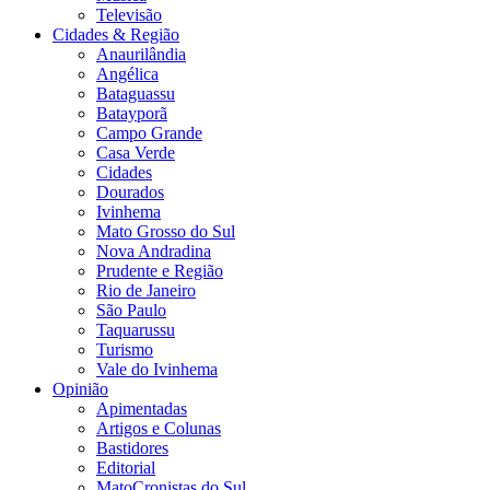
Televisão
Cidades & Região
Anaurilândia
Angélica
Bataguassu
Batayporã
Campo Grande
Casa Verde
Cidades
Dourados
Ivinhema
Mato Grosso do Sul
Nova Andradina
Prudente e Região
Rio de Janeiro
São Paulo
Taquarussu
Turismo
Vale do Ivinhema
Opinião
Apimentadas
Artigos e Colunas
Bastidores
Editorial
MatoCronistas do Sul