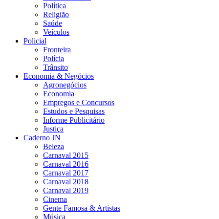
Política
Religião
Saúde
Veículos
Policial
Fronteira
Polícia
Trânsito
Economia & Negócios
Agronegócios
Economia
Empregos e Concursos
Estudos e Pesquisas
Informe Publicitário
Justiça
Caderno JN
Beleza
Carnaval 2015
Carnaval 2016
Carnaval 2017
Carnaval 2018
Carnaval 2019
Cinema
Gente Famosa & Artistas
Música