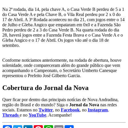
Na 2ª rodada, dia 14, pela chave A, o Casa Verde B perdeu de 5 a 1
do Casa Verde A e pela Chave B, o Vila Real perdeu por 2 x 0 do
17 de Abril. A 3ª Rodada aconteceu no dia 21, com jogos entre o 14
de Julho e Gleba Angico que empataram em 0x0 e a Fazenda São
Pedro perdeu de 2 a 3 do Casa Verde B. Na quarta rodada do dia
28, haverá jogos entre a Fazenda Festa Brava e o Casa Verde A e o
Gleba Angico e o 17 de Abril. Os jogos vão até o dia 18 de
setembro.
Conforme noticiamos anteriormente, na rodada de abertura, houve
solenidade, onde compareceram além do grande público que vem
acompanhando o Campeonato, o Secretário Umberto Canesque
representou o Prefeito José Gilberto Garcia.
Cobertura do Jornal da Nova
Quer ficar por dentro das principais notícias de Nova Andradina,
região do Brasil e do mundo? Siga o
Jornal da Nova
nas redes
sociais. Estamos no
Twitter
, no
Facebook
, no
Instagram
,
Threads
e no
YouTube
. Acompanhe!
Facebook
Twitter
LinkedIn
Pinterest
WhatsApp
Email
Compartilhar