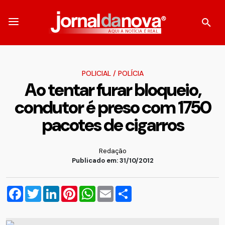
POLICIAL
/
POLÍCIA
Ao tentar furar bloqueio,
condutor é preso com 1750
pacotes de cigarros
Redação
Publicado em: 31/10/2012
Facebook
Twitter
LinkedIn
Pinterest
WhatsApp
Email
Compartilhar