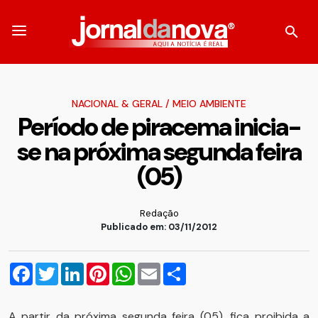
NACIONAL & GERAL
/
MEIO AMBIENTE
Período de piracema inicia-
se na próxima segunda feira
(05)
Redação
Publicado em: 03/11/2012
Facebook
Twitter
LinkedIn
Pinterest
WhatsApp
Email
Compartilhar
A partir da próxima segunda feira (05), fica proibida a