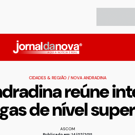
CIDADES & REGIÃO
/
NOVA ANDRADINA
dradina reúne in
gas de nível super
ASCOM
Publicado em: 14/07/2011