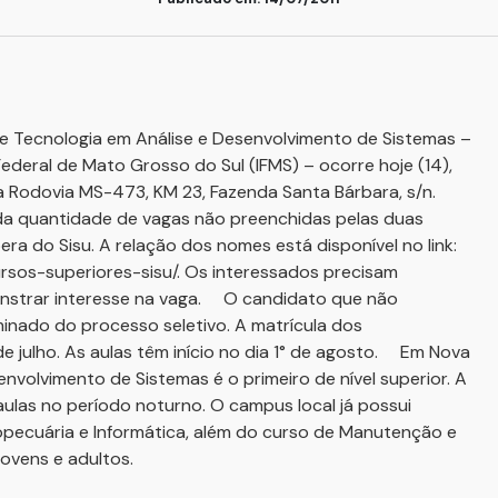
de Tecnologia em Análise e Desenvolvimento de Sistemas –
deral de Mato Grosso do Sul (IFMS) – ocorre hoje (14),
 na Rodovia MS-473, KM 23, Fazenda Santa Bárbara, s/n.
 quantidade de vagas não preenchidas pelas duas
ra do Sisu. A relação dos nomes está disponível no link:
ursos-superiores-sisu/. Os interessados precisam
nstrar interesse na vaga. O candidato que não
minado do processo seletivo. A matrícula dos
de julho. As aulas têm início no dia 1° de agosto. Em Nova
nvolvimento de Sistemas é o primeiro de nível superior. A
ulas no período noturno. O campus local já possui
opecuária e Informática, além do curso de Manutenção e
jovens e adultos.