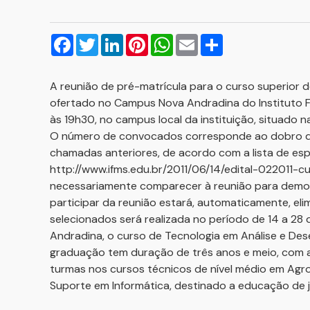
Facebook
Twitter
LinkedIn
Pinterest
WhatsApp
Email
Compartilhar
A reunião de pré-matrícula para o curso superior 
ofertado no Campus Nova Andradina do Instituto Fe
às 19h30, no campus local da instituição, situado
O número de convocados corresponde ao dobro da
chamadas anteriores, de acordo com a lista de espe
http://www.ifms.edu.br/2011/06/14/edital-022011-c
necessariamente comparecer à reunião para demo
participar da reunião estará, automaticamente, eli
selecionados será realizada no período de 14 a 28 
Andradina, o curso de Tecnologia em Análise e Dese
graduação tem duração de três anos e meio, com a
turmas nos cursos técnicos de nível médio em Agr
Suporte em Informática, destinado a educação de 