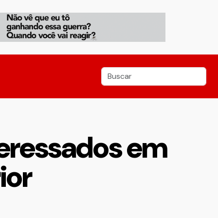
teressados em
ior