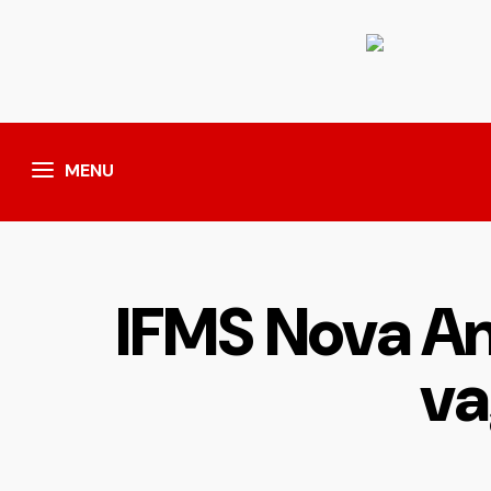
MENU
IFMS Nova An
va