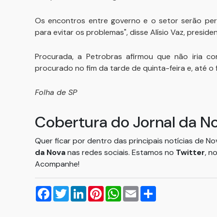
Os encontros entre governo e o setor serão pe
para evitar os problemas", disse Alísio Vaz, preside
Procurada, a Petrobras afirmou que não iria co
procurado no fim da tarde de quinta-feira e, até 
Folha de SP
Cobertura do Jornal da N
Quer ficar por dentro das principais notícias de N
da Nova
nas redes sociais. Estamos no
Twitter
, n
Acompanhe!
Facebook
Twitter
LinkedIn
Pinterest
WhatsApp
Email
Compartilhar