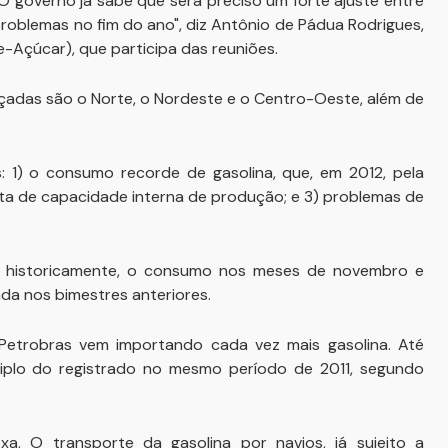
 governo já sabe que será preciso um forte ajuste entre
roblemas no fim do ano", diz Antônio de Pádua Rodrigues,
-Açúcar), que participa das reuniões.
çadas são o Norte, o Nordeste e o Centro-Oeste, além de
: 1) o consumo recorde de gasolina, que, em 2012, pela
falta de capacidade interna de produção; e 3) problemas de
, historicamente, o consumo nos meses de novembro e
da nos bimestres anteriores.
Petrobras vem importando cada vez mais gasolina. Até
triplo do registrado no mesmo período de 2011, segundo
a. O transporte da gasolina por navios, já sujeito a