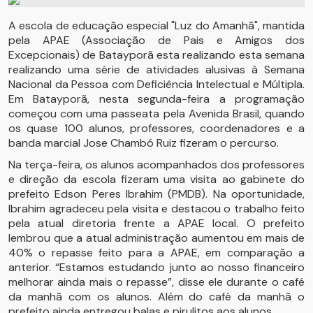
A escola de educação especial "Luz do Amanhã", mantida
pela APAE (Associação de Pais e Amigos dos
Excepcionais) de Batayporã esta realizando esta semana
realizando uma série de atividades alusivas à Semana
Nacional da Pessoa com Deficiência Intelectual e Múltipla.
Em Batayporã, nesta segunda-feira a programação
começou com uma passeata pela Avenida Brasil, quando
os quase 100 alunos, professores, coordenadores e a
banda marcial Jose Chambó Ruiz fizeram o percurso.
Na terça-feira, os alunos acompanhados dos professores
e direção da escola fizeram uma visita ao gabinete do
prefeito Edson Peres Ibrahim (PMDB). Na oportunidade,
Ibrahim agradeceu pela visita e destacou o trabalho feito
pela atual diretoria frente a APAE local. O prefeito
lembrou que a atual administração aumentou em mais de
40% o repasse feito para a APAE, em comparação a
anterior. “Estamos estudando junto ao nosso financeiro
melhorar ainda mais o repasse”, disse ele durante o café
da manhã com os alunos. Além do café da manhã o
prefeito ainda entregou balas e pirulitos aos alunos.