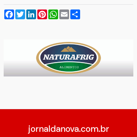
Facebook
Twitter
LinkedIn
Pinterest
WhatsApp
Email
Compartilhar
jornaldanova.com.br