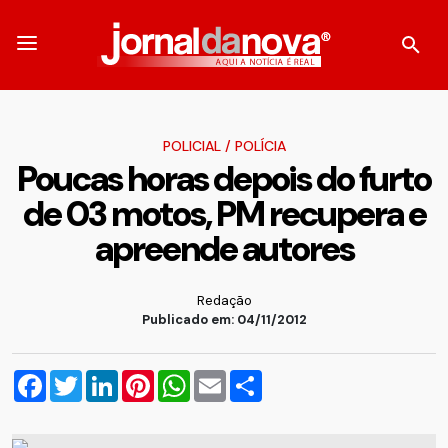
POLICIAL
/
POLÍCIA
Poucas horas depois do furto
de 03 motos, PM recupera e
apreende autores
Redação
Publicado em: 04/11/2012
Facebook
Twitter
LinkedIn
Pinterest
WhatsApp
Email
Compartilhar