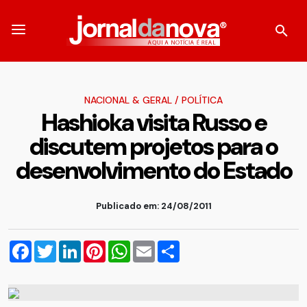
NACIONAL & GERAL
/
POLÍTICA
Hashioka visita Russo e
discutem projetos para o
desenvolvimento do Estado
Publicado em: 24/08/2011
Facebook
Twitter
LinkedIn
Pinterest
WhatsApp
Email
Compartilhar