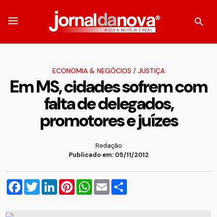
ECONOMIA & NEGÓCIOS
/
JUSTIÇA
Em MS, cidades sofrem com
falta de delegados,
promotores e juízes
Redação
Publicado em: 05/11/2012
Facebook
Twitter
LinkedIn
Pinterest
WhatsApp
Email
Compartilhar