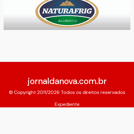
jornaldanova.com.br
© Copyright 2011/2026 Todos os direitos reservados
Expediente