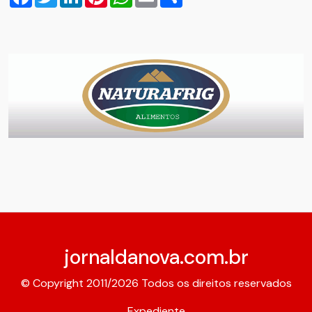
jornaldanova.com.br
© Copyright 2011/2026 Todos os direitos reservados
Expediente