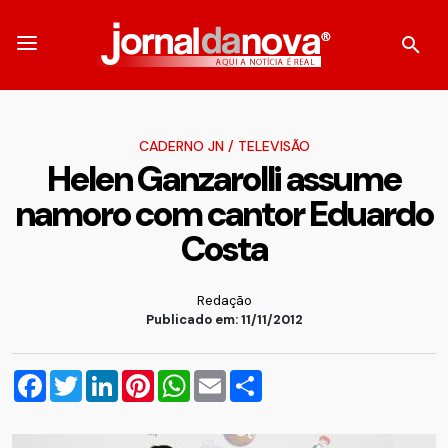
CADERNO JN
/
TELEVISÃO
Helen Ganzarolli assume
namoro com cantor Eduardo
Costa
Redação
Publicado em: 11/11/2012
Facebook
Twitter
LinkedIn
Pinterest
WhatsApp
Email
Compartilhar