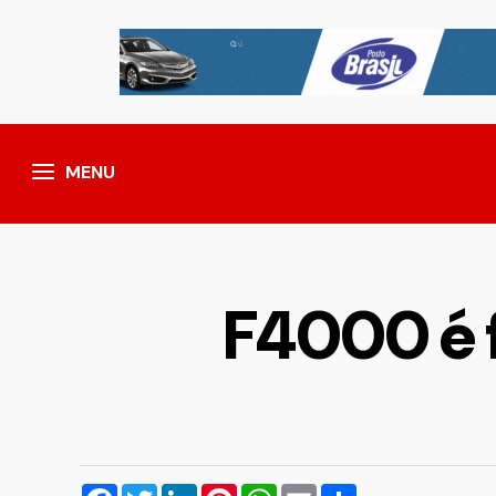
MENU
F4000 é 
Facebook
Twitter
LinkedIn
Pinterest
WhatsApp
Email
Compartilhar