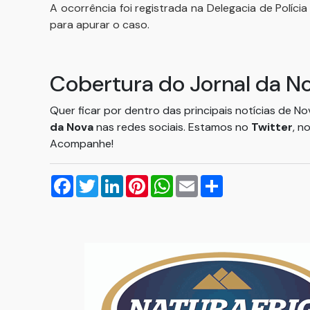
A ocorrência foi registrada na Delegacia de Políci
para apurar o caso.
Cobertura do Jornal da N
Quer ficar por dentro das principais notícias de N
da Nova
nas redes sociais. Estamos no
Twitter
, n
Acompanhe!
Facebook
Twitter
LinkedIn
Pinterest
WhatsApp
Email
Compartilhar