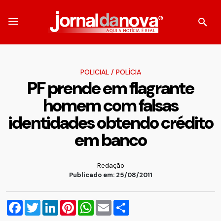
POLICIAL
/
POLÍCIA
PF prende em flagrante
homem com falsas
identidades obtendo crédito
em banco
Redação
Publicado em: 25/08/2011
Facebook
Twitter
LinkedIn
Pinterest
WhatsApp
Email
Compartilhar