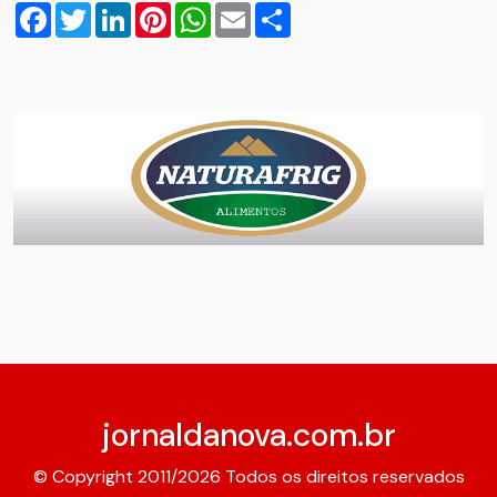
Facebook
Twitter
LinkedIn
Pinterest
WhatsApp
Email
Compartilhar
jornaldanova.com.br
© Copyright 2011/2026 Todos os direitos reservados