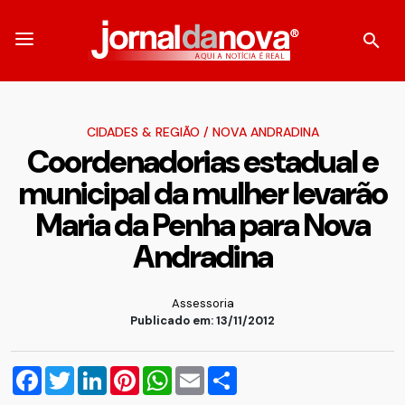
CIDADES & REGIÃO
/
NOVA ANDRADINA
Coordenadorias estadual e
municipal da mulher levarão
Maria da Penha para Nova
Andradina
Assessoria
Publicado em: 13/11/2012
Facebook
Twitter
LinkedIn
Pinterest
WhatsApp
Email
Compartilhar