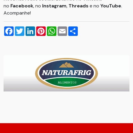
no
Facebook
, no
Instagram
,
Threads
e no
YouTube
.
Acompanhe!
Facebook
Twitter
LinkedIn
Pinterest
WhatsApp
Email
Compartilhar