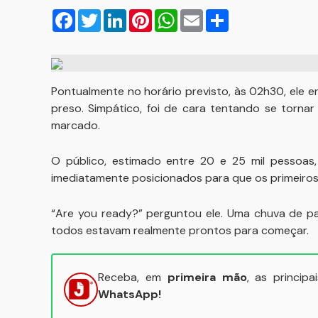
Facebook
Twitter
LinkedIn
Pinterest
WhatsApp
Email
Compartilhar
Pontualmente no horário previsto, às 02h30, ele 
preso. Simpático, foi de cara tentando se torn
marcado.
O público, estimado entre 20 e 25 mil pessoas, 
imediatamente posicionados para que os primeiro
“Are you ready?” perguntou ele. Uma chuva de pap
todos estavam realmente prontos para começar.
Receba, em
primeira mão
, as princip
WhatsApp!