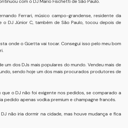
ntinuou com o DJ Mario Fischetti de São Paulo.
ernando Ferrari, músico campo-grandense, residente da
 e o DJ Júnior C, também de São Paulo, tocou depois de
ta onde o Güetta vai tocar. Consegui isso pelo meu bom
i.
o de um dos DJs mais populares do mundo. Vendeu mais de
o mundo, sendo hoje um dos mais procurados produtores de
que o DJ não foi exigente nos pedidos, se comparado a
ria pedido apenas vodka premium e champagne francês.
DJ não iria dormir na cidade, mas houve mudança e fica