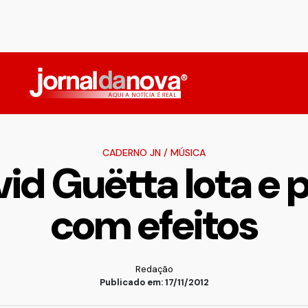
CADERNO JN
/
MÚSICA
d Guëtta lota e p
com efeitos
Redação
Publicado em: 17/11/2012