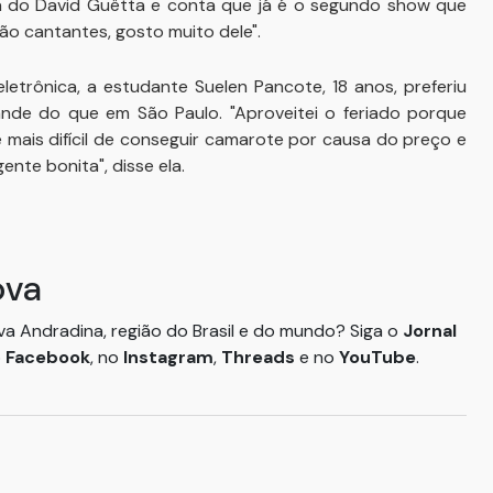
 fã do David Guëtta e conta que já é o segundo show que
são cantantes, gosto muito dele".
etrônica, a estudante Suelen Pancote, 18 anos, preferiu
de do que em São Paulo. "Aproveitei o feriado porque
 é mais difícil de conseguir camarote por causa do preço e
ente bonita", disse ela.
ova
ova Andradina, região do Brasil e do mundo? Siga o
Jornal
o
Facebook
, no
Instagram
,
Threads
e no
YouTube
.