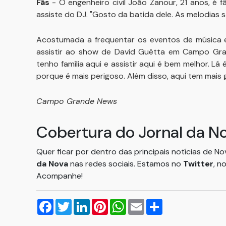
Fãs
- O engenheiro civil João Zanour, 21 anos, é
assiste do DJ. "Gosto da batida dele. As melodias 
Acostumada a frequentar os eventos de música el
assistir ao show de David Guëtta em Campo Gran
tenho família aqui e assistir aqui é bem melhor. Lá
porque é mais perigoso. Além disso, aqui tem mais g
Campo Grande News
Cobertura do Jornal da N
Quer ficar por dentro das principais notícias de N
da Nova
nas redes sociais. Estamos no
Twitter
, n
Acompanhe!
Facebook
Twitter
LinkedIn
Pinterest
WhatsApp
Email
Compartilhar