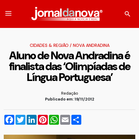
CIDADES & REGIÃO
/
NOVA ANDRADINA
Aluno de Nova Andradina é
finalista das ‘Olimpíadas de
Língua Portuguesa’
Redação
Publicado em: 19/11/2012
Facebook
Twitter
LinkedIn
Pinterest
WhatsApp
Email
Compartilhar