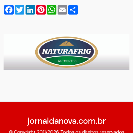
Facebook
Twitter
LinkedIn
Pinterest
WhatsApp
Email
Compartilhar
jornaldanova.com.br
© Copyright 2011/2026 Todos os direitos reservados