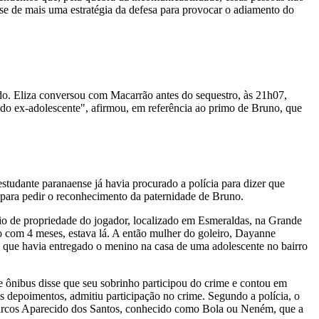
se de mais uma estratégia da defesa para provocar o adiamento do
ado. Eliza conversou com Macarrão antes do sequestro, às 21h07,
e do ex-adolescente", afirmou, em referência ao primo de Bruno, que
studante paranaense já havia procurado a polícia para dizer que
a para pedir o reconhecimento da paternidade de Bruno.
tio de propriedade do jogador, localizado em Esmeraldas, na Grande
ão com 4 meses, estava lá. A então mulher do goleiro, Dayanne
que havia entregado o menino na casa de uma adolescente no bairro
e ônibus disse que seu sobrinho participou do crime e contou em
s depoimentos, admitiu participação no crime. Segundo a polícia, o
 Marcos Aparecido dos Santos, conhecido como Bola ou Neném, que a