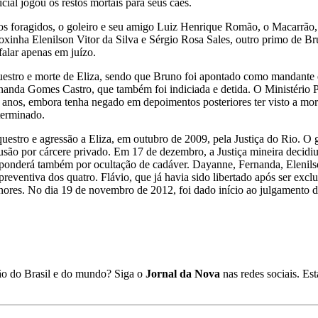
cial jogou os restos mortais para seus cães.
os foragidos, o goleiro e seu amigo Luiz Henrique Romão, o Macarrão, a
xinha Elenilson Vitor da Silva e Sérgio Rosa Sales, outro primo de 
falar apenas em juízo.
questro e morte de Eliza, sendo que Bruno foi apontado como mandante 
nanda Gomes Castro, que também foi indiciada e detida. O Ministério P
7 anos, embora tenha negado em depoimentos posteriores ter visto a mort
terminado.
tro e agressão a Eliza, em outubro de 2009, pela Justiça do Rio. O go
clusão por cárcere privado. Em 17 de dezembro, a Justiça mineira decid
esponderá também por ocultação de cadáver. Dayanne, Fernanda, Elenils
preventiva dos quatro. Flávio, que já havia sido libertado após ser exclu
ores. No dia 19 de novembro de 2012, foi dado início ao julgamento 
ião do Brasil e do mundo? Siga o
Jornal da Nova
nas redes sociais. E