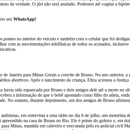
isso da verdade. O júri não será anulado. Podemos até cogitar a hipóte
no seu
WhatsApp!
s pontos no interior do veiculo e também com o celular que foi deslig
balhar com as movimentações telefônicas de todos os acusados, inclusiv
ucativas.
 de Janeiro para Minas Gerais a convite de Bruno. No ano anterior, a e
médios abortivos. Após o nascimento da criança, Eliza acionou a Justiç
a havia sido espancada por Bruno e dois amigos dele até a morte no sí
 recebeu a informação de que o bebê apontado como filho do atleta, ent
de. No entanto, durante depoimento, um dos amigos de Bruno afirmou 
 anônimas, em entrevista a uma rádio no dia 6 de julho, um motorista d
oi apreendido na casa de Bruno no Rio. Ele é primo do goleiro e, em doi
o para Minas, mantida em cativeiro e executada pelo ex-policial civil