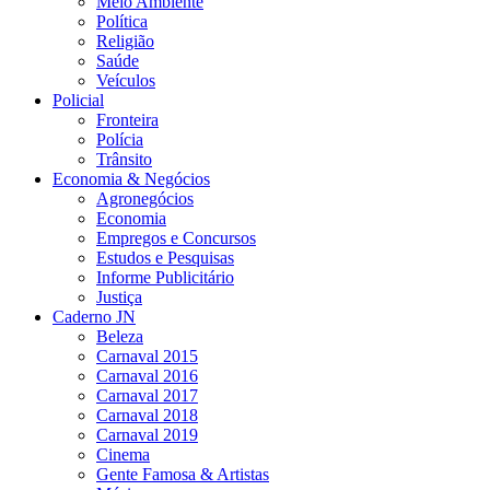
Meio Ambiente
Política
Religião
Saúde
Veículos
Policial
Fronteira
Polícia
Trânsito
Economia & Negócios
Agronegócios
Economia
Empregos e Concursos
Estudos e Pesquisas
Informe Publicitário
Justiça
Caderno JN
Beleza
Carnaval 2015
Carnaval 2016
Carnaval 2017
Carnaval 2018
Carnaval 2019
Cinema
Gente Famosa & Artistas