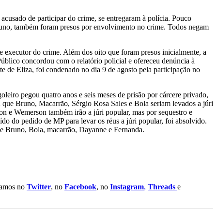
cusado de participar do crime, se entregaram à polícia. Pouco
Bruno, também foram presos por envolvimento no crime. Todos negam
e executor do crime. Além dos oito que foram presos inicialmente, a
úblico concordou com o relatório policial e ofereceu denúncia à
e de Eliza, foi condenado no dia 9 de agosto pela participação no
leiro pegou quatro anos e seis meses de prisão por cárcere privado,
iu que Bruno, Macarrão, Sérgio Rosa Sales e Bola seriam levados a júri
on e Wemerson também irão a júri popular, mas por sequestro e
ído do pedido de MP para levar os réus a júri popular, foi absolvido.
de Bruno, Bola, macarrão, Dayanne e Fernanda.
stamos no
Twitter
, no
Facebook
, no
Instagram
,
Threads
e