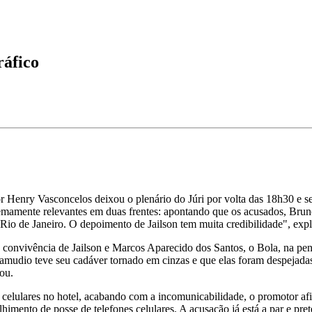
ráfico
enry Vasconcelos deixou o plenário do Júri por volta das 18h30 e se d
tremamente relevantes em duas frentes: apontando que os acusados, Brun
Rio de Janeiro. O depoimento de Jailson tem muita credibilidade", expl
a convivência de Jailson e Marcos Aparecido dos Santos, o Bola, na pe
amudio teve seu cadáver tornado em cinzas e que elas foram despejada
ou.
 celulares no hotel, acabando com a incomunicabilidade, o promotor afi
olhimento de posse de telefones celulares. A acusação já está a par e p