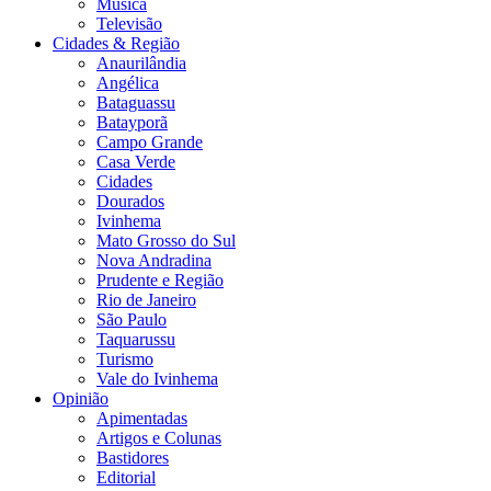
Música
Televisão
Cidades & Região
Anaurilândia
Angélica
Bataguassu
Batayporã
Campo Grande
Casa Verde
Cidades
Dourados
Ivinhema
Mato Grosso do Sul
Nova Andradina
Prudente e Região
Rio de Janeiro
São Paulo
Taquarussu
Turismo
Vale do Ivinhema
Opinião
Apimentadas
Artigos e Colunas
Bastidores
Editorial