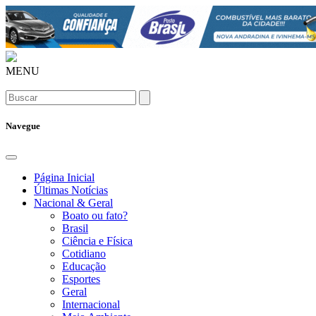
MENU
Navegue
Página Inicial
Últimas Notícias
Nacional & Geral
Boato ou fato?
Brasil
Ciência e Física
Cotidiano
Educação
Esportes
Geral
Internacional