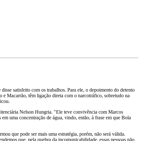
isse satisfeito com os trabalhos. Para ele, o depoimento do detento
o e Macarrão, têm ligação direta com o narcotráfico, sobretudo na
icou.
nitenciária Nelson Hungria. "Ele teve convivência com Marcos
s em uma concentração de água, vindo, então, à frase em que Bola
rmou que pode ser mais uma estratégia, porém, não será válida.
retendemos que, pela quebra da incomunicabilidade, essas pessoas não