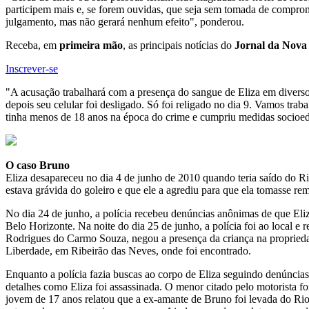
participem mais e, se forem ouvidas, que seja sem tomada de comprom
julgamento, mas não gerará nenhum efeito", ponderou.
Receba, em
primeira mão
, as principais notícias do
Jornal da Nova
Inscrever-se
"A acusação trabalhará com a presença do sangue de Eliza em diverso
depois seu celular foi desligado. Só foi religado no dia 9. Vamos tra
tinha menos de 18 anos na época do crime e cumpriu medidas socioed
O caso Bruno
Eliza desapareceu no dia 4 de junho de 2010 quando teria saído do Rio
estava grávida do goleiro e que ele a agrediu para que ela tomasse re
No dia 24 de junho, a polícia recebeu denúncias anônimas de que Eliz
Belo Horizonte. Na noite do dia 25 de junho, a polícia foi ao local e
Rodrigues do Carmo Souza, negou a presença da criança na proprieda
Liberdade, em Ribeirão das Neves, onde foi encontrado.
Enquanto a polícia fazia buscas ao corpo de Eliza seguindo denúncias
detalhes como Eliza foi assassinada. O menor citado pelo motorista f
jovem de 17 anos relatou que a ex-amante de Bruno foi levada do Ri