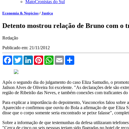
MatoCronistas do Sul
Economia & Negócios
/
Justiça
Detento mostrou relação de Bruno com o t
Redação
Publicado em: 21/11/2012
Facebook
Twitter
LinkedIn
Pinterest
WhatsApp
Email
Compartilhar
Após o segundo dia do julgamento do caso Eliza Samudio, o promotor H
Jailson Alves de Oliveira foi excelente. "As declarações dele são ex
região de Ribeirão das Neves, e também conexões com traficantes do 
Para explicar a importância do depoimento, Vasconcelos falou sobre 
Aparecido e confirmou que ouviu do Bola a afirmação de que Eliza S
disse que o corpo somente seria encontrado se peixe falasse", complet
Sobre a informação de que testemunhas da defesa utilizaram telefones
"Cerca de cinco ou seis pessoas teriam sido flagradas no hotel de rec