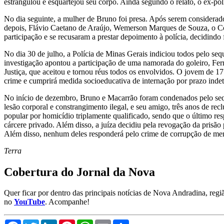
estrangulou e esquartejou seu corpo. Ainda segundo o relato, o ex-poli
No dia seguinte, a mulher de Bruno foi presa. Após serem considerad
depois, Flávio Caetano de Araújo, Wemerson Marques de Souza, o Co
participação e se recusaram a prestar depoimento à polícia, decidindo 
No dia 30 de julho, a Polícia de Minas Gerais indiciou todos pelo se
investigação apontou a participação de uma namorada do goleiro, Fer
Justiça, que aceitou e tornou réus todos os envolvidos. O jovem de 1
crime e cumprirá medida socioeducativa de internação por prazo inde
No início de dezembro, Bruno e Macarrão foram condenados pelo seques
lesão corporal e constrangimento ilegal, e seu amigo, três anos de re
popular por homicídio triplamente qualificado, sendo que o último r
cárcere privado. Além disso, a juíza decidiu pela revogação da prisão 
Além disso, nenhum deles responderá pelo crime de corrupção de men
Terra
Cobertura do Jornal da Nova
Quer ficar por dentro das principais notícias de Nova Andradina, reg
no
YouTube
. Acompanhe!
Facebook
Twitter
LinkedIn
Pinterest
WhatsApp
Email
Compartilhar