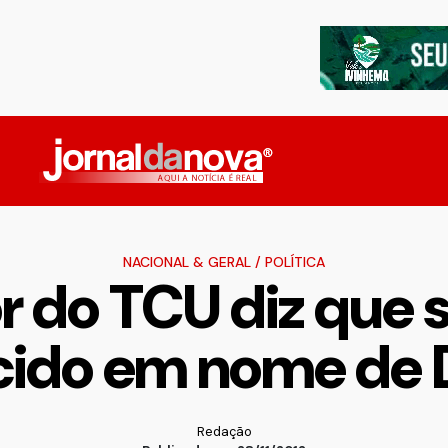
NACIONAL & GERAL
/
POLÍTICA
r do TCU diz que s
cido em nome de 
Redação