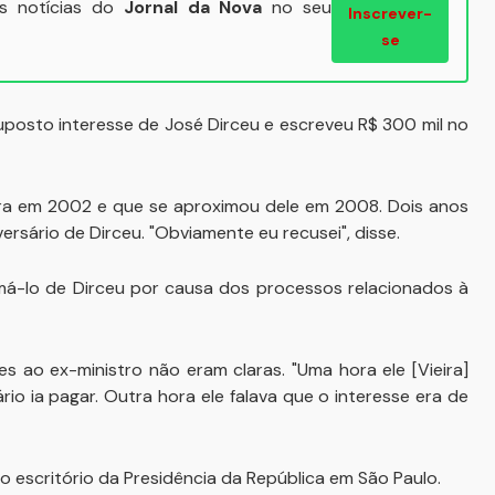
ais notícias do
Jornal da Nova
no seu
Inscrever-
se
uposto interesse de José Dirceu e escreveu R$ 300 mil no
ira em 2002 e que se aproximou dele em 2008. Dois anos
versário de Dirceu. "Obviamente eu recusei", disse.
imá-lo de Dirceu por causa dos processos relacionados à
es ao ex-ministro não eram claras. "Uma hora ele [Vieira]
io ia pagar. Outra hora ele falava que o interesse era de
no escritório da Presidência da República em São Paulo.