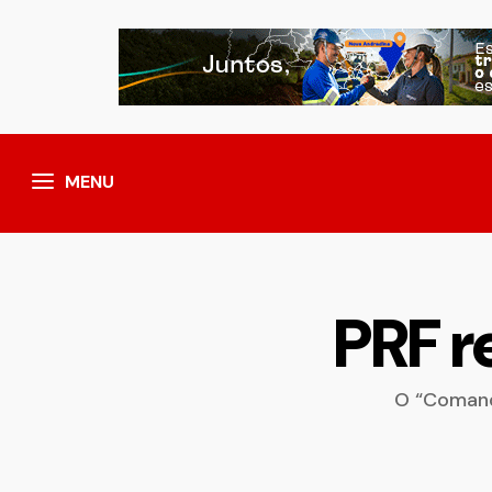
MENU
PRF r
O “Comand