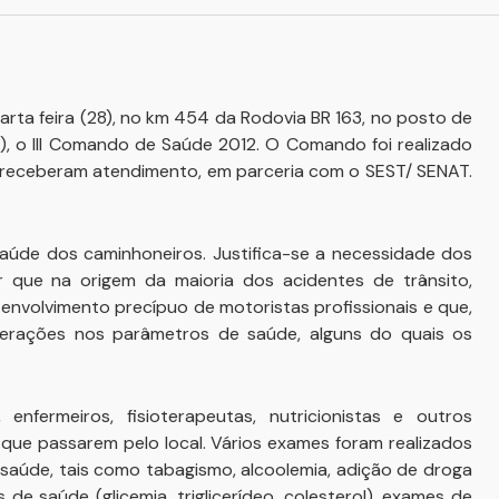
uarta feira (28), no km 454 da Rodovia BR 163, no posto de
1), o III Comando de Saúde 2012. O Comando foi realizado
s receberam atendimento, em parceria com o SEST/ SENAT.
úde dos caminhoneiros. Justifica-se a necessidade dos
que na origem da maioria dos acidentes de trânsito,
 envolvimento precípuo de motoristas profissionais e que,
lterações nos parâmetros de saúde, alguns do quais os
nfermeiros, fisioterapeutas, nutricionistas e outros
 que passarem pelo local. Vários exames foram realizados
 saúde, tais como tabagismo, alcoolemia, adição de droga
de saúde (glicemia, triglicerídeo, colesterol), exames de