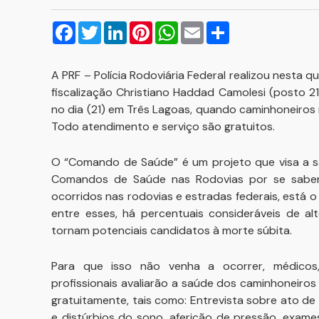
Facebook
Twitter
LinkedIn
Pinterest
WhatsApp
Email
Compartilhar
A PRF – Polícia Rodoviária Federal realizou nesta q
fiscalização Christiano Haddad Camolesi (posto 2
no dia (21) em Três Lagoas, quando caminhoneiro
Todo atendimento e serviço são gratuitos.
O “Comando de Saúde” é um projeto que visa a sa
Comandos de Saúde nas Rodovias por se saber 
ocorridos nas rodovias e estradas federais, está o
entre esses, há percentuais consideráveis de a
tornam potenciais candidatos à morte súbita.
Para que isso não venha a ocorrer, médicos, e
profissionais avaliarão a saúde dos caminhoneiros
gratuitamente, tais como: Entrevista sobre ato de
e distúrbios do sono, aferição de pressão, exames 