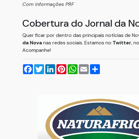
Com informações PRF
Cobertura do Jornal da N
Quer ficar por dentro das principais notícias de N
da Nova
nas redes sociais. Estamos no
Twitter
, n
Acompanhe!
Facebook
Twitter
LinkedIn
Pinterest
WhatsApp
Email
Compartilhar