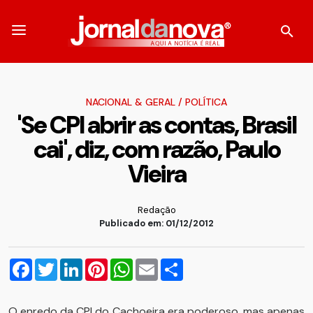
NACIONAL & GERAL
/
POLÍTICA
'Se CPI abrir as contas, Brasil
cai', diz, com razão, Paulo
Vieira
Redação
Publicado em: 01/12/2012
Facebook
Twitter
LinkedIn
Pinterest
WhatsApp
Email
Compartilhar
O enredo da CPI do Cachoeira era poderoso, mas apenas