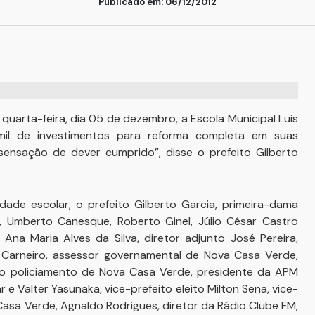
Publicado em: 06/12/2012
 quarta-feira, dia 05 de dezembro, a Escola Municipal Luis
il de investimentos para reforma completa em suas
ensação de dever cumprido”, disse o prefeito Gilberto
e escolar, o prefeito Gilberto Garcia, primeira-dama
, Umberto Canesque, Roberto Ginel, Júlio César Castro
, Ana Maria Alves da Silva, diretor adjunto José Pereira,
 Carneiro, assessor governamental de Nova Casa Verde,
o policiamento de Nova Casa Verde, presidente da APM
e Valter Yasunaka, vice-prefeito eleito Milton Sena, vice-
sa Verde, Agnaldo Rodrigues, diretor da Rádio Clube FM,