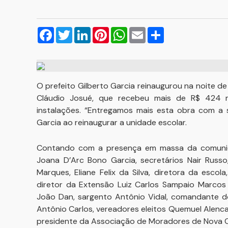
Facebook
Twitter
LinkedIn
Pinterest
WhatsApp
Email
Compartilhar
O prefeito Gilberto Garcia reinaugurou na noite de
Cláudio Josué, que recebeu mais de R$ 424 m
instalações. “Entregamos mais esta obra com a s
Garcia ao reinaugurar a unidade escolar.
Contando com a presença em massa da comunidad
Joana D’Arc Bono Garcia, secretários Nair Russo
Marques, Eliane Felix da Silva, diretora da escola
diretor da Extensão Luiz Carlos Sampaio Marcos
João Dan, sargento Antônio Vidal, comandante d
Antônio Carlos, vereadores eleitos Quemuel Alencar 
presidente da Associação de Moradores de Nova Ca