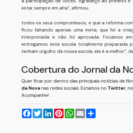
a participação de vocês. Agradeço ao prefeito e
estar sempre em alta”, afirmou.
todos os seus compromissos, e que a reforma comp
ficou faltando apenas uma meta, que foi a cria
interpretada e não foi aprovada. Focamos em 
entregamos esta escola totalmente preparada pa
tenham orgulho da nossa escola, ela é a melhor”, de
Cobertura do Jornal da N
Quer ficar por dentro das principais notícias de N
da Nova
nas redes sociais. Estamos no
Twitter
, n
Acompanhe!
Facebook
Twitter
LinkedIn
Pinterest
WhatsApp
Email
Compartilhar