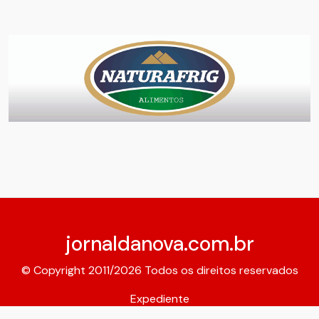
jornaldanova.com.br
© Copyright 2011/2026 Todos os direitos reservados
Expediente