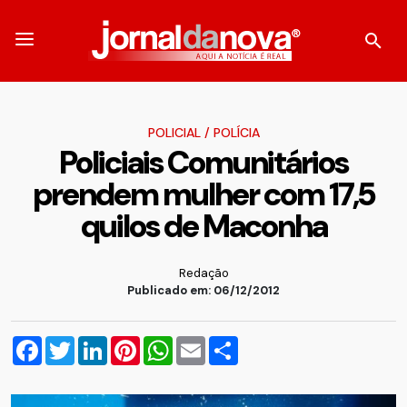
POLICIAL
/
POLÍCIA
Policiais Comunitários
prendem mulher com 17,5
quilos de Maconha
Redação
Publicado em: 06/12/2012
Facebook
Twitter
LinkedIn
Pinterest
WhatsApp
Email
Compartilhar