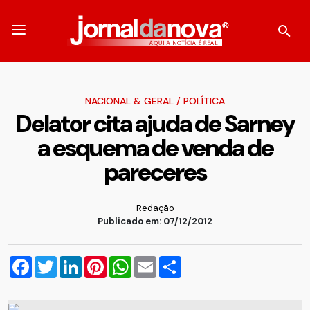
NACIONAL & GERAL
/
POLÍTICA
Delator cita ajuda de Sarney
a esquema de venda de
pareceres
Redação
Publicado em: 07/12/2012
Facebook
Twitter
LinkedIn
Pinterest
WhatsApp
Email
Compartilhar