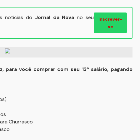
ais notícias do
Jornal da Nova
no seu
Inscrever-
se
z, para você comprar com seu 13º salário, pagando
os)
los
ara Churrasco
asco