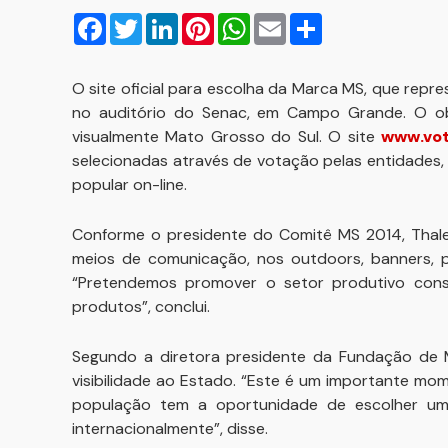
Facebook
Twitter
LinkedIn
Pinterest
WhatsApp
Email
Compartilhar
O site oficial para escolha da Marca MS, que repre
no auditório do Senac, em Campo Grande. O obje
visualmente Mato Grosso do Sul. O site
www.vo
selecionadas através de votação pelas entidades,
popular on-line.
Conforme o presidente do Comitê MS 2014, Thales
meios de comunicação, nos outdoors, banners, p
“Pretendemos promover o setor produtivo cons
produtos”, conclui.
Segundo a diretora presidente da Fundação de M
visibilidade ao Estado. “Este é um importante m
população tem a oportunidade de escolher um
internacionalmente”, disse.