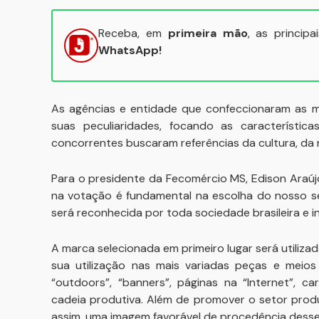
Receba, em
primeira mão
, as princip
WhatsApp!
As agências e entidade que confeccionaram as 
suas peculiaridades, focando as característic
concorrentes buscaram referências da cultura, da n
Para o presidente da Fecomércio MS, Edison Araú
na votação é fundamental na escolha do nosso se
será reconhecida por toda sociedade brasileira e in
A marca selecionada em primeiro lugar será utiliza
sua utilização nas mais variadas peças e meios
“outdoors”, “banners”, páginas na “Internet”, c
cadeia produtiva. Além de promover o setor produ
assim, uma imagem favorável de procedência desse