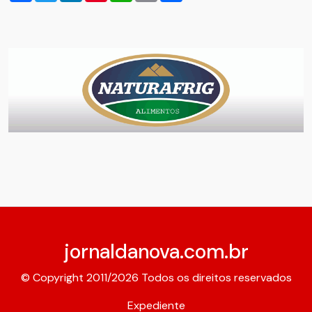
jornaldanova.com.br
© Copyright 2011/2026 Todos os direitos reservados
Expediente