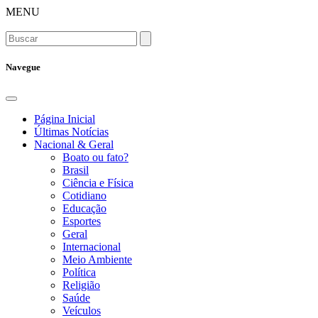
MENU
Navegue
Página Inicial
Últimas Notícias
Nacional & Geral
Boato ou fato?
Brasil
Ciência e Física
Cotidiano
Educação
Esportes
Geral
Internacional
Meio Ambiente
Política
Religião
Saúde
Veículos