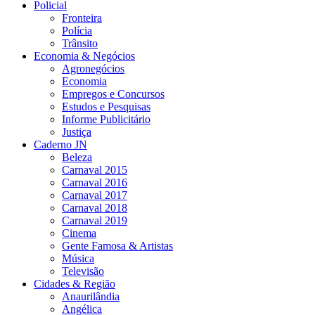
Policial
Fronteira
Polícia
Trânsito
Economia & Negócios
Agronegócios
Economia
Empregos e Concursos
Estudos e Pesquisas
Informe Publicitário
Justiça
Caderno JN
Beleza
Carnaval 2015
Carnaval 2016
Carnaval 2017
Carnaval 2018
Carnaval 2019
Cinema
Gente Famosa & Artistas
Música
Televisão
Cidades & Região
Anaurilândia
Angélica