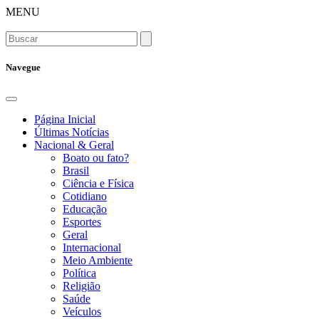
MENU
Navegue
Página Inicial
Últimas Notícias
Nacional & Geral
Boato ou fato?
Brasil
Ciência e Física
Cotidiano
Educação
Esportes
Geral
Internacional
Meio Ambiente
Política
Religião
Saúde
Veículos