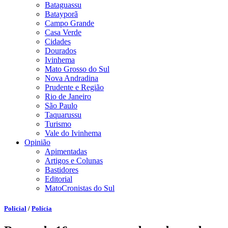
Bataguassu
Batayporã
Campo Grande
Casa Verde
Cidades
Dourados
Ivinhema
Mato Grosso do Sul
Nova Andradina
Prudente e Região
Rio de Janeiro
São Paulo
Taquarussu
Turismo
Vale do Ivinhema
Opinião
Apimentadas
Artigos e Colunas
Bastidores
Editorial
MatoCronistas do Sul
Policial
/
Polícia