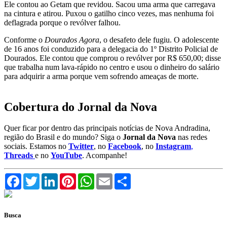
Ele contou ao Getam que revidou. Sacou uma arma que carregava
na cintura e atirou. Puxou o gatilho cinco vezes, mas nenhuma foi
deflagrada porque o revólver falhou.
Conforme o
Dourados Agora
, o desafeto dele fugiu. O adolescente
de 16 anos foi conduzido para a delegacia do 1º Distrito Policial de
Dourados. Ele contou que comprou o revólver por R$ 650,00; disse
que trabalha num lava-rápido no centro e usou o dinheiro do salário
para adquirir a arma porque vem sofrendo ameaças de morte.
Cobertura do Jornal da Nova
Quer ficar por dentro das principais notícias de Nova Andradina,
região do Brasil e do mundo? Siga o
Jornal da Nova
nas redes
sociais. Estamos no
Twitter
, no
Facebook
, no
Instagram
,
Threads
e no
YouTube
. Acompanhe!
Facebook
Twitter
LinkedIn
Pinterest
WhatsApp
Email
Compartilhar
Busca