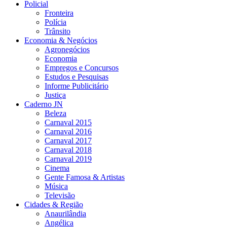
Policial
Fronteira
Polícia
Trânsito
Economia & Negócios
Agronegócios
Economia
Empregos e Concursos
Estudos e Pesquisas
Informe Publicitário
Justiça
Caderno JN
Beleza
Carnaval 2015
Carnaval 2016
Carnaval 2017
Carnaval 2018
Carnaval 2019
Cinema
Gente Famosa & Artistas
Música
Televisão
Cidades & Região
Anaurilândia
Angélica