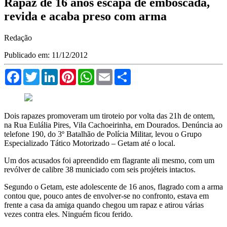
Rapaz de 16 anos escapa de emboscada,
revida e acaba preso com arma
Redação
Publicado em: 11/12/2012
Facebook
Twitter
LinkedIn
Pinterest
WhatsApp
Email
Compartilhar
Dois rapazes promoveram um tiroteio por volta das 21h de ontem,
na Rua Eulália Pires, Vila Cachoeirinha, em Dourados. Denúncia ao
telefone 190, do 3º Batalhão de Polícia Militar, levou o Grupo
Especializado Tático Motorizado – Getam até o local.
Um dos acusados foi apreendido em flagrante ali mesmo, com um
revólver de calibre 38 municiado com seis projéteis intactos.
Segundo o Getam, este adolescente de 16 anos, flagrado com a arma
contou que, pouco antes de envolver-se no confronto, estava em
frente a casa da amiga quando chegou um rapaz e atirou várias
vezes contra eles. Ninguém ficou ferido.