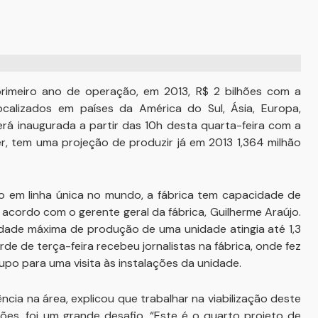
 primeiro ano de operação, em 2013, R$ 2 bilhões com a
alizados em países da América do Sul, Ásia, Europa,
erá inaugurada a partir das 10h desta quarta-feira com a
r, tem uma projeção de produzir já em 2013 1,364 milhão
o em linha única no mundo, a fábrica tem capacidade de
 acordo com o gerente geral da fábrica, Guilherme Araújo.
idade máxima de produção de uma unidade atingia até 1,3
rde de terça-feira recebeu jornalistas na fábrica, onde fez
po para uma visita às instalações da unidade.
cia na área, explicou que trabalhar na viabilização deste
hões, foi um grande desafio. “Este é o quarto projeto de