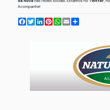
da Nova
nas redes sociais. Estamos no
Twitter
, n
Acompanhe!
Facebook
Twitter
LinkedIn
Pinterest
WhatsApp
Email
Compartilhar