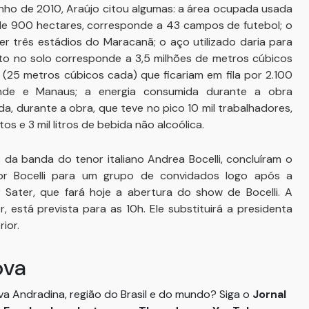
nho de 2010, Araújo citou algumas: a área ocupada usada
de 900 hectares, corresponde a 43 campos de futebol; o
er três estádios do Maracanã; o aço utilizado daria para
ito no solo corresponde a 3,5 milhões de metros cúbicos
s (25 metros cúbicos cada) que ficariam em fila por 2.100
nde e Manaus; a energia consumida durante a obra
da, durante a obra, que teve no pico 10 mil trabalhadores,
os e 3 mil litros de bebida não alcoólica.
 da banda do tenor italiano Andrea Bocelli, concluíram o
or Bocelli para um grupo de convidados logo após a
r Sater, que fará hoje a abertura do show de Bocelli. A
 está prevista para as 10h. Ele substituirá a presidenta
ior.
ova
ova Andradina, região do Brasil e do mundo? Siga o
Jornal