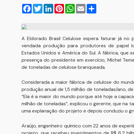
Facebook
Twitter
LinkedIn
Pinterest
WhatsApp
Email
Compartilhar
A Eldorado Brasil Celulose espera faturar já no
vendada produção para produtores de papel loc
Estados Unidos e América do Sul. A fábrica, que s
presença do presidente em exercício, Michel Teme
de toneladas de celulose branqueada.
Considerada a maior fábrica de celulose do mund
produção anual de 1,5 milhão de toneladas/ano, de
“Ela é a maior do mundo porque até hoje a capac
milhão de toneladas”, explicou o gerente, que na ta
uma explanação do projeto e depois conduziu o gru
Araújo, engenheiro químico com 22 anos de experiên
projeto, que recebeu investimentos de R$ 6,2 bil