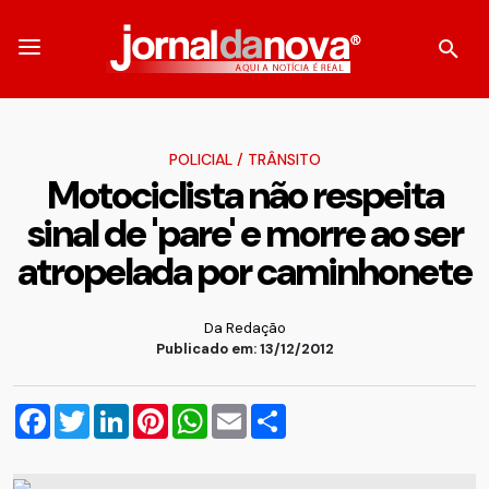
POLICIAL
/
TRÂNSITO
Motociclista não respeita
sinal de 'pare' e morre ao ser
atropelada por caminhonete
Da Redação
Publicado em: 13/12/2012
Facebook
Twitter
LinkedIn
Pinterest
WhatsApp
Email
Compartilhar