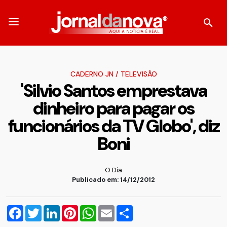
CADERNO JN
/
TELEVISÃO
'Silvio Santos emprestava
dinheiro para pagar os
funcionários da TV Globo', diz
Boni
O Dia
Publicado em: 14/12/2012
Facebook
Twitter
LinkedIn
Pinterest
WhatsApp
Email
Compartilhar