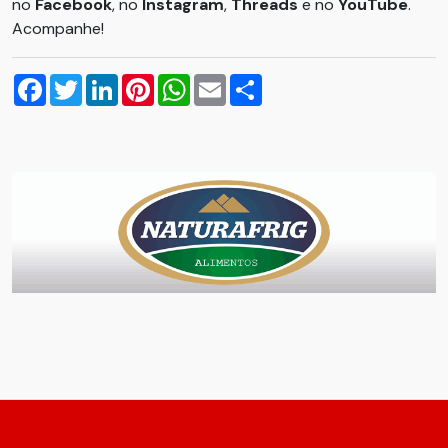
no
Facebook
, no
Instagram
,
Threads
e no
YouTube
.
Acompanhe!
Facebook
Twitter
LinkedIn
Pinterest
WhatsApp
Email
Compartilhar