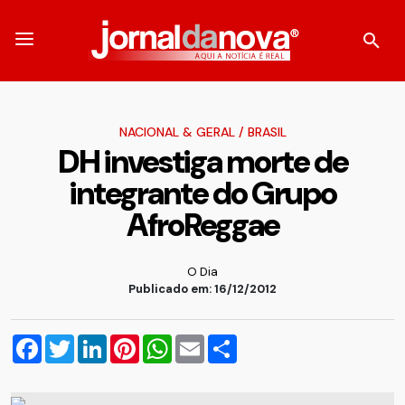
NACIONAL & GERAL
/
BRASIL
DH investiga morte de
integrante do Grupo
AfroReggae
O Dia
Publicado em: 16/12/2012
Facebook
Twitter
LinkedIn
Pinterest
WhatsApp
Email
Compartilhar