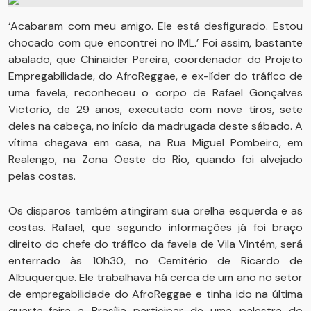
‘Acabaram com meu amigo. Ele está desfigurado. Estou
chocado com que encontrei no IML.’ Foi assim, bastante
abalado, que Chinaider Pereira, coordenador do Projeto
Empregabilidade, do AfroReggae, e ex-líder do tráfico de
uma favela, reconheceu o corpo de Rafael Gonçalves
Victorio, de 29 anos, executado com nove tiros, sete
deles na cabeça, no início da madrugada deste sábado. A
vítima chegava em casa, na Rua Miguel Pombeiro, em
Realengo, na Zona Oeste do Rio, quando foi alvejado
pelas costas.
Os disparos também atingiram sua orelha esquerda e as
costas. Rafael, que segundo informações já foi braço
direito do chefe do tráfico da favela de Vila Vintém, será
enterrado às 10h30, no Cemitério de Ricardo de
Albuquerque. Ele trabalhava há cerca de um ano no setor
de empregabilidade do AfroReggae e tinha ido na última
quarta-feira a Brasília participar de uma palestra do