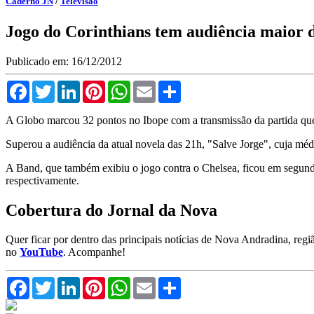
Caderno JN
/
Televisão
Jogo do Corinthians tem audiência maior 
Publicado em: 16/12/2012
Facebook
Twitter
LinkedIn
Pinterest
WhatsApp
Email
Compartilhar
A Globo marcou 32 pontos no Ibope com a transmissão da partida que
Superou a audiência da atual novela das 21h, "Salve Jorge", cuja méd
A Band, que também exibiu o jogo contra o Chelsea, ficou em segun
respectivamente.
Cobertura do Jornal da Nova
Quer ficar por dentro das principais notícias de Nova Andradina, reg
no
YouTube
. Acompanhe!
Facebook
Twitter
LinkedIn
Pinterest
WhatsApp
Email
Compartilhar