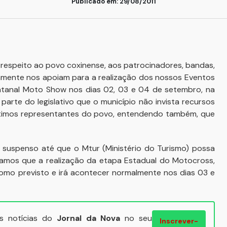
Publicado em: 29/08/2011
 respeito ao povo coxinense, aos patrocinadores, bandas,
etamente nos apoiam para a realização dos nossos Eventos
Pantanal Moto Show nos dias 02, 03 e 04 de setembro, na
parte do legislativo que o município não invista recursos
ítimos representantes do povo, entendendo também, que
suspenso até que o Mtur (Ministério do Turismo) possa
icamos que a realização da etapa Estadual do Motocross,
como previsto e irá acontecer normalmente nos dias 03 e
ais notícias do
Jornal da Nova
no seu
Inscrever-