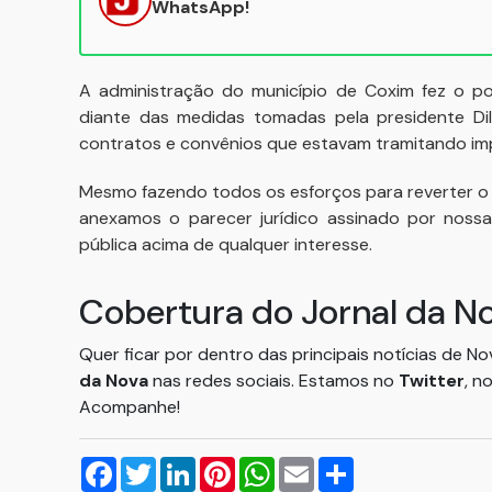
WhatsApp!
A administração do município de Coxim fez o p
diante das medidas tomadas pela presidente Di
contratos e convênios que estavam tramitando impo
Mesmo fazendo todos os esforços para reverter o 
anexamos o parecer jurídico assinado por nossa
pública acima de qualquer interesse.
Cobertura do Jornal da N
Quer ficar por dentro das principais notícias de N
da Nova
nas redes sociais. Estamos no
Twitter
, n
Acompanhe!
Facebook
Twitter
LinkedIn
Pinterest
WhatsApp
Email
Compartilhar