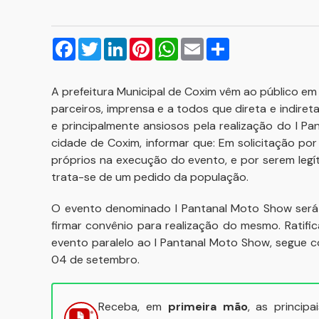
Facebook
Twitter
LinkedIn
Pinterest
WhatsApp
Email
Compartilhar
A prefeitura Municipal de Coxim vêm ao público em
parceiros, imprensa e a todos que direta e indir
e principalmente ansiosos pela realização do I 
cidade de Coxim, informar que: Em solicitação por 
próprios na execução do evento, e por serem leg
trata-se de um pedido da população.
O evento denominado I Pantanal Moto Show será 
firmar convênio para realização do mesmo. Ratif
evento paralelo ao I Pantanal Moto Show, segue 
04 de setembro.
Receba, em
primeira mão
, as princip