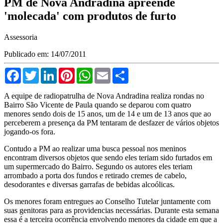
PM de Nova Andradina apreende
'molecada' com produtos de furto
Assessoria
Publicado em: 14/07/2011
Facebook
Twitter
LinkedIn
Pinterest
WhatsApp
Email
Compartilhar
A equipe de radiopatrulha de Nova Andradina realiza rondas no
Bairro São Vicente de Paula quando se deparou com quatro
menores sendo dois de 15 anos, um de 14 e um de 13 anos que ao
perceberem a presença da PM tentaram de desfazer de vários objetos
jogando-os fora.
Contudo a PM ao realizar uma busca pessoal nos meninos
encontram diversos objetos que sendo eles teriam sido furtados em
um supermercado do Bairro. Segundo os autores eles teriam
arrombado a porta dos fundos e retirado cremes de cabelo,
desodorantes e diversas garrafas de bebidas alcoólicas.
Os menores foram entregues ao Conselho Tutelar juntamente com
suas genitoras para as providencias necessárias. Durante esta semana
essa é a terceira ocorrência envolvendo menores da cidade em que a