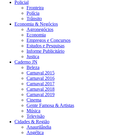
Policial
Fronteira
Polícia
Trânsito
Economia & Negócios
Agronegócios
Economia
Empregos e Concursos
Estudos e Pesquisas
Informe Publicitário
Justiça
Caderno JN
Beleza
Carnaval 2015
Carnaval 2016
Carnaval 2017
Carnaval 2018
Carnaval 2019
Cinema
Gente Famosa & Artistas
Música
Televisão
Cidades & Região
Anaurilândia
Angélica