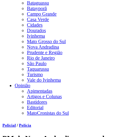
Bataguassu
Batayporã
Campo Grande
Casa Verde
Cidades
Dourados
Ivinhema
Mato Grosso do Sul
Nova Andradina
Prudente e Região
Rio de Janeiro
São Paulo
Taquarussu
Turismo
Vale do Ivinhema
Opinião
Apimentadas
Artigos e Colunas
Bastidores
Editorial
MatoCronistas do Sul
Policial
/
Polícia