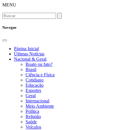
MENU
Navegue
Página Inicial
Últimas Notícias
Nacional & Geral
Boato ou fato?
Brasil
Ciência e Física
Cotidiano
Educação
Esportes
Geral
Internacional
Meio Ambiente
Política
Religião
Saúde
Veículos