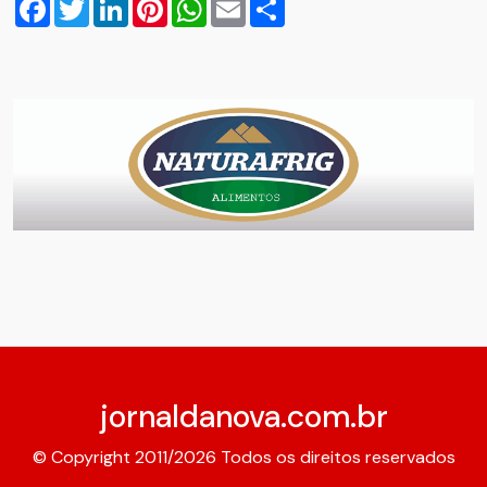
Facebook
Twitter
LinkedIn
Pinterest
WhatsApp
Email
Compartilhar
jornaldanova.com.br
© Copyright 2011/2026 Todos os direitos reservados