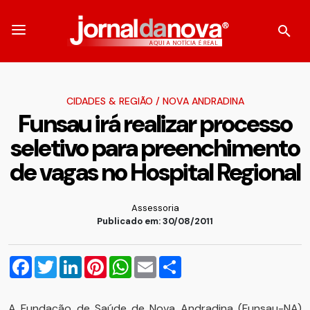
CIDADES & REGIÃO
/
NOVA ANDRADINA
Funsau irá realizar processo
seletivo para preenchimento
de vagas no Hospital Regional
Assessoria
Publicado em: 30/08/2011
Facebook
Twitter
LinkedIn
Pinterest
WhatsApp
Email
Compartilhar
A Fundação de Saúde de Nova Andradina (Funsau-NA)