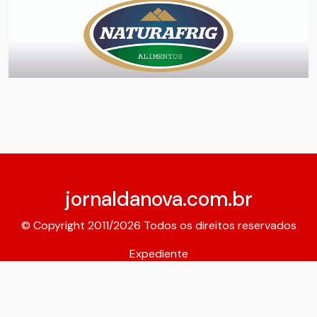
jornaldanova.com.br
© Copyright 2011/2026 Todos os direitos reservados
Expediente