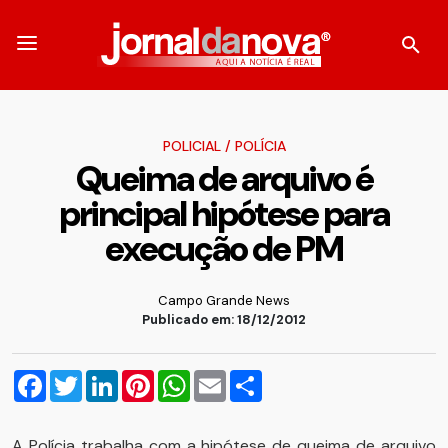
POLICIAL
/
POLÍCIA
Queima de arquivo é
principal hipótese para
execução de PM
Campo Grande News
Publicado em: 18/12/2012
Facebook
Twitter
LinkedIn
Pinterest
WhatsApp
Email
Compartilhar
A Polícia trabalha com a hipótese de queima de arquivo