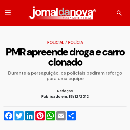
POLICIAL
/
POLÍCIA
PMR apreende droga e carro
clonado
Durante a perseguição, os policiais pediram reforço
para uma equipe
Redação
Publicado em: 18/12/2012
Facebook
Twitter
LinkedIn
Pinterest
WhatsApp
Email
Compartilhar