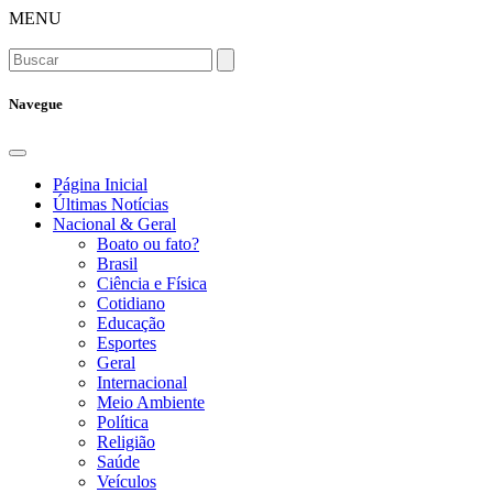
MENU
Navegue
Página Inicial
Últimas Notícias
Nacional & Geral
Boato ou fato?
Brasil
Ciência e Física
Cotidiano
Educação
Esportes
Geral
Internacional
Meio Ambiente
Política
Religião
Saúde
Veículos