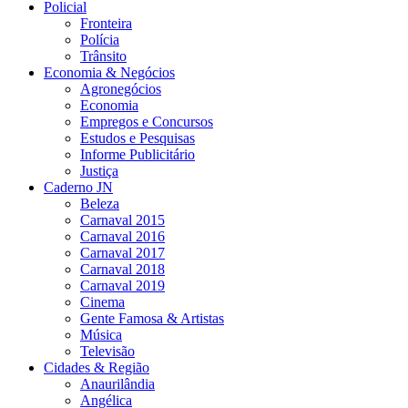
Policial
Fronteira
Polícia
Trânsito
Economia & Negócios
Agronegócios
Economia
Empregos e Concursos
Estudos e Pesquisas
Informe Publicitário
Justiça
Caderno JN
Beleza
Carnaval 2015
Carnaval 2016
Carnaval 2017
Carnaval 2018
Carnaval 2019
Cinema
Gente Famosa & Artistas
Música
Televisão
Cidades & Região
Anaurilândia
Angélica