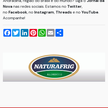
Andradina, região do Brasil e do mundo? Siga o
Jornal da
Nova
nas redes sociais. Estamos no
Twitter
,
no
Facebook
, no
Instagram
,
Threads
e no
YouTube
.
Acompanhe!
Facebook
Twitter
LinkedIn
Pinterest
WhatsApp
Email
Compartilhar