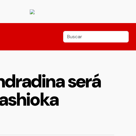
dradina será
Hashioka