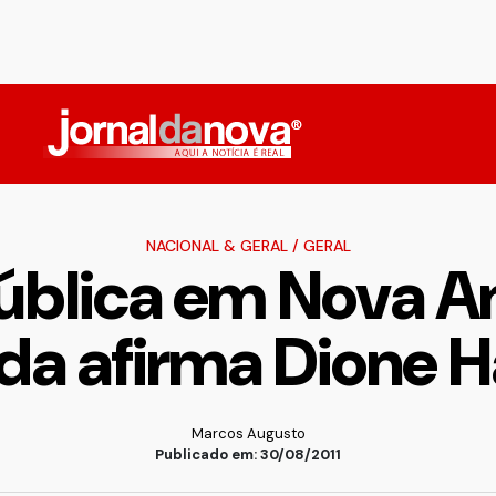
NACIONAL & GERAL
/
GERAL
ública em Nova An
da afirma Dione 
Marcos Augusto
Publicado em: 30/08/2011