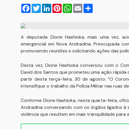
Facebook
Twitter
LinkedIn
Pinterest
WhatsApp
Email
Compartilhar
A deputada Dione Hashioka, mais uma vez, ac
emergencial em Nova Andradina. Preocupada com
promovendo reuniões e solicitando ações das políc
Desta vez, Dione Hashioka conversou com o Coman
David dos Santos que prometeu uma ação rápida da
partir desta terça-feira, 30 de agosto. “O Coron
intensifique o trabalho da Polícia Militar nas ruas 
Conforme Dione Hashioka, nesta quarta-feira, ofi
Andradina conversando com os órgãos ligados à s
violência que resultem em mais tranquilidade para 