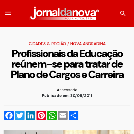
CIDADES & REGIÃO
/
NOVA ANDRADINA
Profissionais da Educação
reúnem-se para tratar de
Plano de Cargos e Carreira
Assessoria
Publicado em: 30/08/2011
Facebook
Twitter
LinkedIn
Pinterest
WhatsApp
Email
Compartilhar