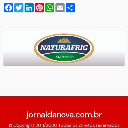
Facebook
Twitter
LinkedIn
Pinterest
WhatsApp
Email
Compartilhar
jornaldanova.com.br
© Copyright 2011/2026 Todos os direitos reservados