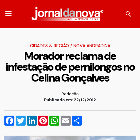
CIDADES & REGIÃO
/
NOVA ANDRADINA
Morador reclama de
infestação de pernilongos no
Celina Gonçalves
Redação
Publicado em: 22/12/2012
Facebook
Twitter
LinkedIn
Pinterest
WhatsApp
Email
Compartilhar