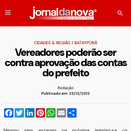
CIDADES & REGIÃO
/
BATAYPORÃ
Vereadores poderão ser
contra aprovação das contas
do prefeito
Redação
Publicado em: 23/12/2012
Facebook
Twitter
LinkedIn
Pinterest
WhatsApp
Email
Compartilhar
Mesmo sem estarem na próxima legislatura os