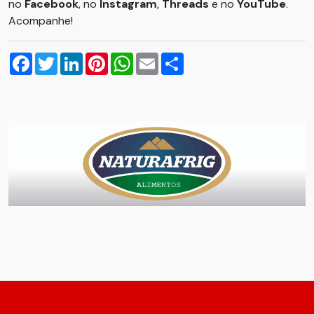
no
Facebook
, no
Instagram
,
Threads
e no
YouTube
.
Acompanhe!
Facebook
Twitter
LinkedIn
Pinterest
WhatsApp
Email
Compartilhar