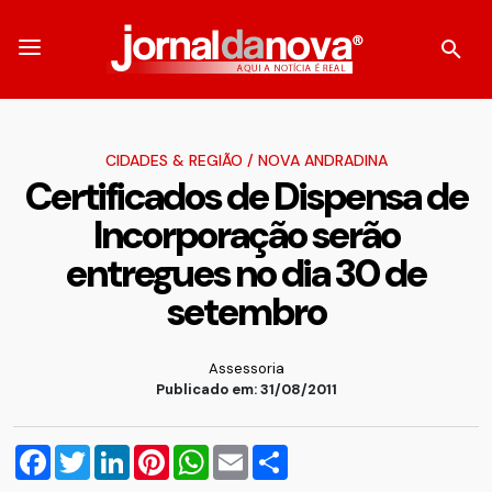
CIDADES & REGIÃO
/
NOVA ANDRADINA
Certificados de Dispensa de
Incorporação serão
entregues no dia 30 de
setembro
Assessoria
Publicado em: 31/08/2011
Facebook
Twitter
LinkedIn
Pinterest
WhatsApp
Email
Compartilhar