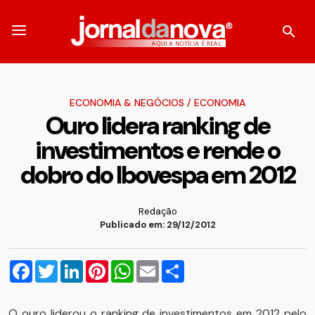
ECONOMIA & NEGÓCIOS
/
ECONOMIA
Ouro lidera ranking de
investimentos e rende o
dobro do Ibovespa em 2012
Redação
Publicado em: 29/12/2012
Facebook
Twitter
LinkedIn
Pinterest
WhatsApp
Email
Compartilhar
O ouro liderou o ranking de investimentos em 2012 pelo