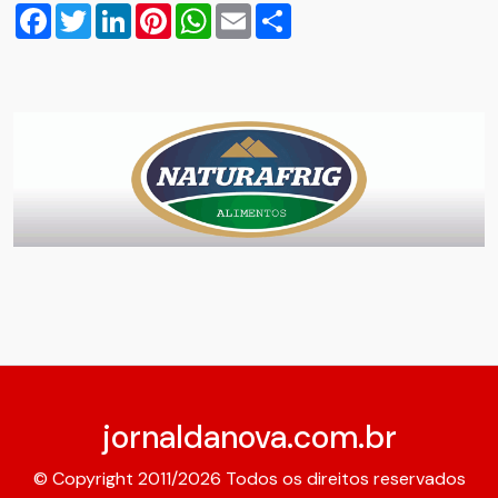
Facebook
Twitter
LinkedIn
Pinterest
WhatsApp
Email
Compartilhar
jornaldanova.com.br
© Copyright 2011/2026 Todos os direitos reservados