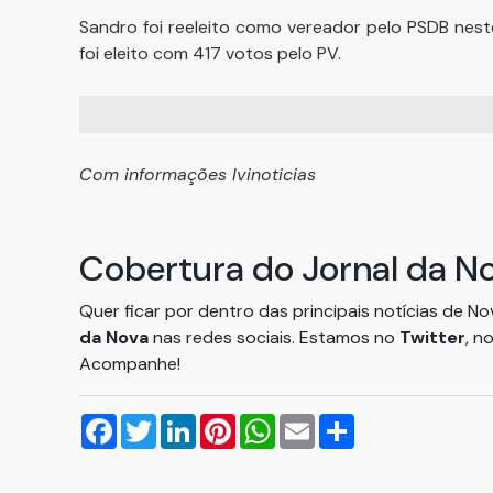
Sandro foi reeleito como vereador pelo PSDB nest
foi eleito com 417 votos pelo PV.
Com informações Ivinoticias
Cobertura do Jornal da N
Quer ficar por dentro das principais notícias de N
da Nova
nas redes sociais. Estamos no
Twitter
, n
Acompanhe!
Facebook
Twitter
LinkedIn
Pinterest
WhatsApp
Email
Compartilhar